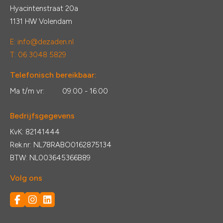
Hyacintenstraat 20a
1131 HW Volendam
E:
info@dezaden.nl
T: 06 3048 5829
Telefonisch bereikbaar:
Ma t/m vr:
09:00 - 16:00
Bedrijfsgegevens
KvK: 82141444
Rek.nr: NL78RABO0162875134
BTW: NL003645366B89
Volg ons