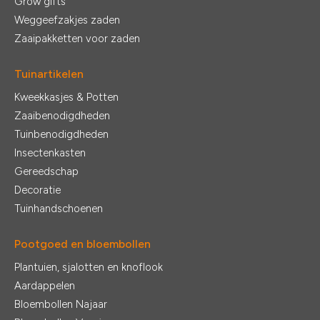
Grow gifts
Weggeefzakjes zaden
Zaaipakketten voor zaden
Tuinartikelen
Kweekkasjes & Potten
Zaaibenodigdheden
Tuinbenodigdheden
Insectenkasten
Gereedschap
Decoratie
Tuinhandschoenen
Pootgoed en bloembollen
Plantuien, sjalotten en knoflook
Aardappelen
Bloembollen Najaar