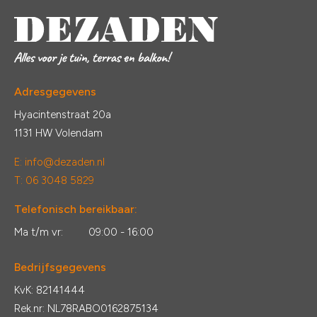
Adresgegevens
Hyacintenstraat 20a
1131 HW Volendam
E:
info@dezaden.nl
T: 06 3048 5829
Telefonisch bereikbaar:
Ma t/m vr:
09:00 - 16:00
Bedrijfsgegevens
KvK: 82141444
Rek.nr: NL78RABO0162875134