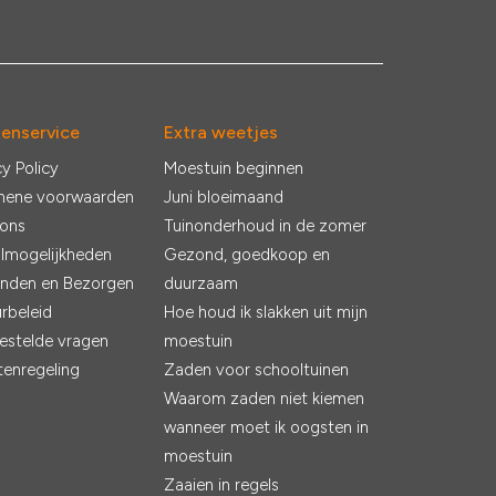
tenservice
Extra weetjes
cy Policy
Moestuin beginnen
mene voorwaarden
Juni bloeimaand
 ons
Tuinonderhoud in de zomer
lmogelijkheden
Gezond, goedkoop en
nden en Bezorgen
duurzaam
rbeleid
Hoe houd ik slakken uit mijn
estelde vragen
moestuin
tenregeling
Zaden voor schooltuinen
Waarom zaden niet kiemen
wanneer moet ik oogsten in
moestuin
Zaaien in regels