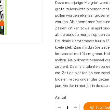
Deze meerjarige Margriet wordt
grote, zuiverwitte bloemen met 
pollen worden elke jaar groter e
worden. Dit noemt men ‘scheure
Zaaien: dit kan zowel in april ond
als de periode mei-juli op een za
De ideale kiemtemperatuur is 15°
koele plek. Zaai vrij dun (de zad
het zaaisel met ¼ cm grond. Het
maken. Na opkomst eenmaal vers
zetten). Daarna uitplanten op e
cm. Zet de planten op een zonni
Bloeien: vroeg onder glas gezaai
jaar. Verder in mei-juli in de daa
Aantal
In wink