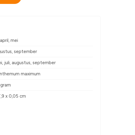
april, mei
ugustus, september
ni, juli, augustus, september
anthemum maximum
5 gram
7,9 x 0,05 cm