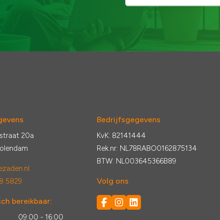
gevens
Bedrijfsgegevens
straat 20a
KvK: 82141444
Volendam
Rek.nr: NL78RABO0162875134
BTW: NL003645366B89
zaden.nl
Volg ons
8 5829
ch bereikbaar:
:
09:00 - 16:00