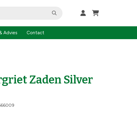
& Advies
Contact
griet Zaden Silver
666009