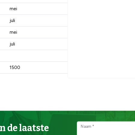
mei
juli
mei
juli
1500
n de laatste
Naam *