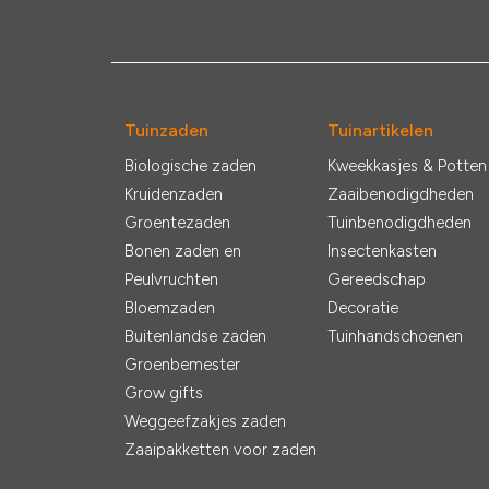
Tuinzaden
Tuinartikelen
Biologische zaden
Kweekkasjes & Potten
Kruidenzaden
Zaaibenodigdheden
Groentezaden
Tuinbenodigdheden
Bonen zaden en
Insectenkasten
Peulvruchten
Gereedschap
Bloemzaden
Decoratie
Buitenlandse zaden
Tuinhandschoenen
Groenbemester
Grow gifts
Weggeefzakjes zaden
Zaaipakketten voor zaden