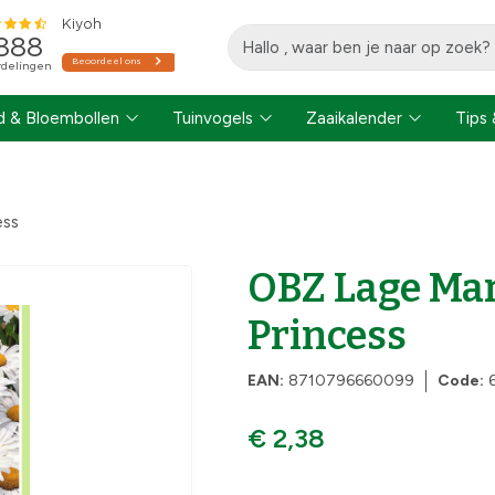
 & Bloembollen
Tuinvogels
Zaaikalender
Tips 
ess
OBZ Lage Mar
Princess
EAN:
8710796660099
Code:
€ 2,38