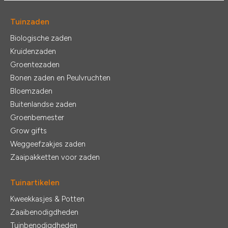
Tuinzaden
Biologische zaden
Kruidenzaden
Groentezaden
Bonen zaden en Peulvruchten
Bloemzaden
Buitenlandse zaden
Groenbemester
Grow gifts
Weggeefzakjes zaden
Zaaipakketten voor zaden
Tuinartikelen
Kweekkasjes & Potten
Zaaibenodigdheden
Tuinbenodigdheden