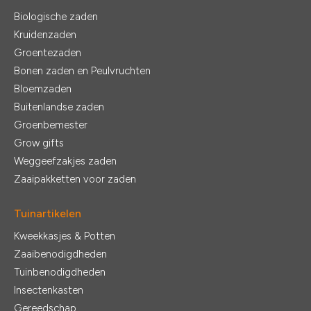
Biologische zaden
Kruidenzaden
Groentezaden
Bonen zaden en Peulvruchten
Bloemzaden
Buitenlandse zaden
Groenbemester
Grow gifts
Weggeefzakjes zaden
Zaaipakketten voor zaden
Tuinartikelen
Kweekkasjes & Potten
Zaaibenodigdheden
Tuinbenodigdheden
Insectenkasten
Gereedschap