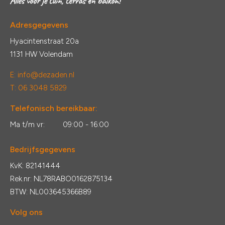
Adresgegevens
Hyacintenstraat 20a
1131 HW Volendam
E:
info@dezaden.nl
T: 06 3048 5829
Telefonisch bereikbaar:
Ma t/m vr:
09:00 - 16:00
Bedrijfsgegevens
KvK: 82141444
Rek.nr: NL78RABO0162875134
BTW: NL003645366B89
Volg ons