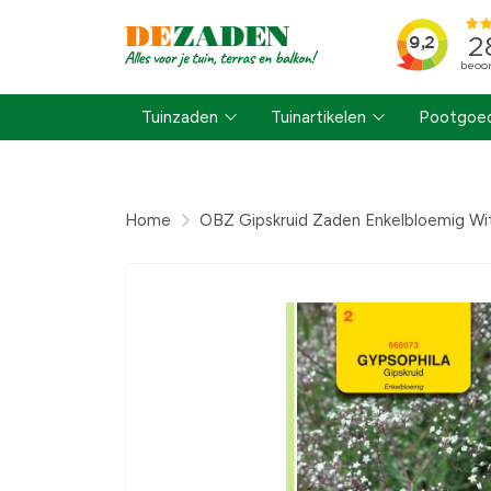
Tuinzaden
Tuinartikelen
Pootgoed
Home
OBZ Gipskruid Zaden Enkelbloemig Wi