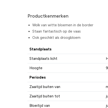
Productkenmerken
Wolk van witte bloemen in de border
Staan fantastisch op de vaas
Ook geschikt als droogbloem
Standplaats
Standplaats licht
H
Hoogte
9
Periodes
Zaaitijd buiten van
m
Zaaitijd buiten tot
ju
Bloeitijd van
j