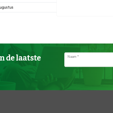
ugustus
n de laatste
Naam *