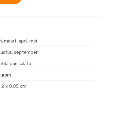
i, maart, april, mei
ugustus, september
hila paniculata
5 gram
7,9 x 0,05 cm