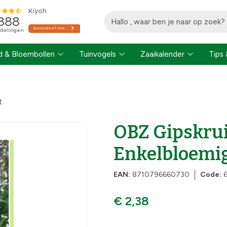
 & Bloembollen
Tuinvogels
Zaaikalender
Tips 
t
OBZ Gipskru
Enkelbloemi
EAN:
8710796660730
Code:
€ 2,38