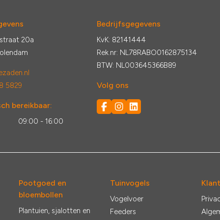
gevens
Bedrijfsgegevens
straat 20a
KvK: 82141444
Volendam
Rek.nr: NL78RABO0162875134
BTW: NL003645366B89
zaden.nl
Volg ons
8 5829
ch bereikbaar:
:
09:00 - 16:00
Pootgoed en
Tuinvogels
Klan
bloembollen
Vogelvoer
Priva
Plantuien, sjalotten en
Feeders
Alge