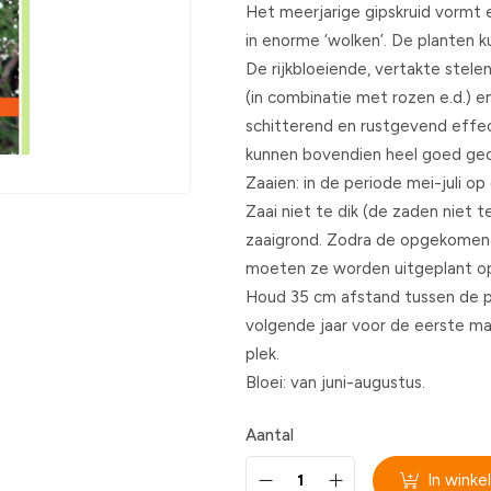
Het meerjarige gipskruid vormt
in enorme ‘wolken’. De planten
De rijkbloeiende, vertakte stele
(in combinatie met rozen e.d.) 
schitterend en rustgevend effec
kunnen bovendien heel goed ge
Zaaien: in de periode mei-juli op
Zaai niet te dik (de zaden niet 
zaaigrond. Zodra de opgekomen p
moeten ze worden uitgeplant op 
Houd 35 cm afstand tussen de p
volgende jaar voor de eerste ma
plek.
Bloei: van juni-augustus.
Aantal
In wink