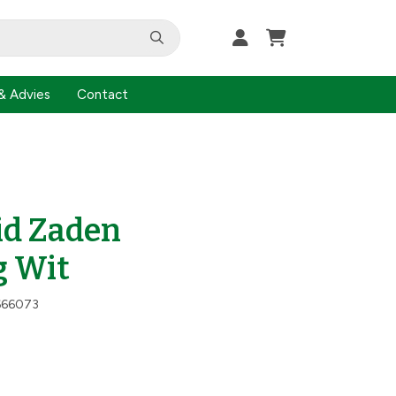
& Advies
Contact
id Zaden
g Wit
666073