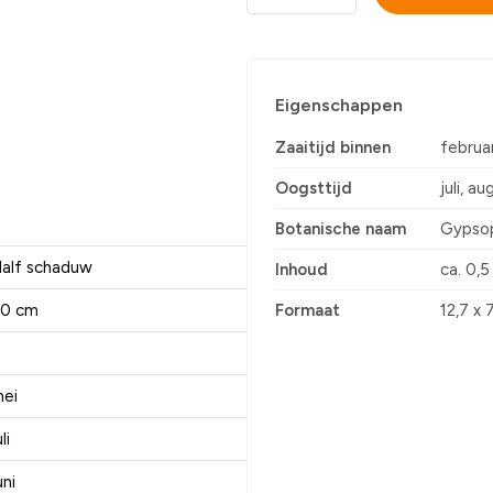
Eigenschappen
Zaaitijd binnen
februar
Oogsttijd
juli, a
Botanische naam
Gypsop
alf schaduw
Inhoud
ca. 0,
0 cm
Formaat
12,7 x 
ei
li
uni