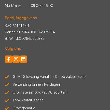
Ma t/m vr:
09:00 - 16:00
Bedrijfsgegevens
KvK: 82141444
Rek.nr: NL78RABO0162875134
BTW: NL003645366B89
Volg ons
GRATIS levering vanaf €40,- op zakjes zaden
Verzending binnen 1-2 dagen
Grootste aanbod (2500 soorten)
Topkwaliteit zaden
Groeigarantie