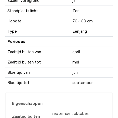
Zaaien vollegrond
ja
Standplaats licht
Zon
Hoogte
70-100 cm
Type
Eenjarig
Periodes
Zaaitijd buiten van
april
Zaaitijd buiten tot
mei
Bloeitijd van
juni
Bloeitijd tot
september
Eigenschappen
september, oktober,
Zaaitijd buiten