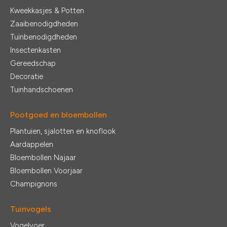
Kweekkasjes & Potten
Zaaibenodigdheden
Tuinbenodigdheden
Insectenkasten
Gereedschap
Decoratie
Tuinhandschoenen
Pootgoed en bloembollen
Plantuien, sjalotten en knoflook
Aardappelen
Bloembollen Najaar
Bloembollen Voorjaar
Champignons
Tuinvogels
Vogelvoer