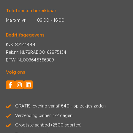
Telefonisch bereikbaar:
Ma t/m vr:
09:00 - 16:00
Bedrijfsgegevens
KvK: 82141444
Rek.nr: NL78RABO0162875134
BTW: NL003645366B89
Volg ons
GRATIS levering vanaf €40,- op zakjes zaden
Verzending binnen 1-2 dagen
Grootste aanbod (2500 soorten)