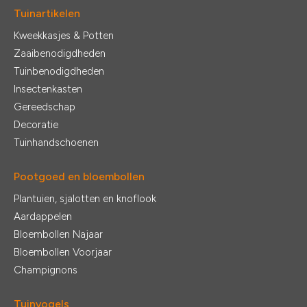
Tuinartikelen
Kweekkasjes & Potten
Zaaibenodigdheden
Tuinbenodigdheden
Insectenkasten
Gereedschap
Decoratie
Tuinhandschoenen
Pootgoed en bloembollen
Plantuien, sjalotten en knoflook
Aardappelen
Bloembollen Najaar
Bloembollen Voorjaar
Champignons
Tuinvogels