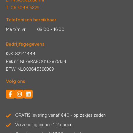
E:
info@dezaden.nl
T: 06 3048 5829
Telefonisch bereikbaar:
Ma t/m vr:
09:00 - 16:00
Bedrijfsgegevens
KvK: 82141444
Rek.nr: NL78RABO0162875134
BTW: NL003645366B89
Volg ons
GRATIS levering vanaf €40,- op zakjes zaden
Verzending binnen 1-2 dagen