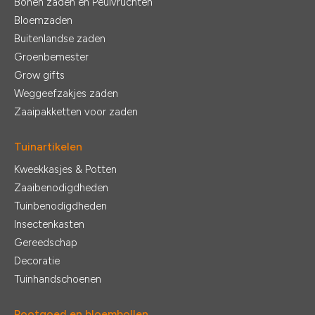
Bonen zaden en Peulvruchten
Bloemzaden
Buitenlandse zaden
Groenbemester
Grow gifts
Weggeefzakjes zaden
Zaaipakketten voor zaden
Tuinartikelen
Kweekkasjes & Potten
Zaaibenodigdheden
Tuinbenodigdheden
Insectenkasten
Gereedschap
Decoratie
Tuinhandschoenen
Pootgoed en bloembollen