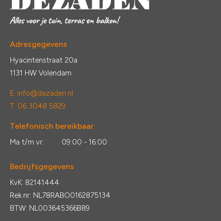
Adresgegevens
Hyacintenstraat 20a
1131 HW Volendam
E:
info@dezaden.nl
T: 06 3048 5829
Telefonisch bereikbaar:
Ma t/m vr:
09:00 - 16:00
Bedrijfsgegevens
KvK: 82141444
Rek.nr: NL78RABO0162875134
BTW: NL003645366B89