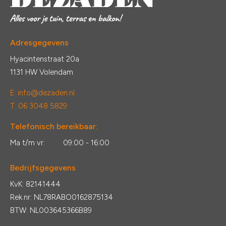
Adresgegevens
Hyacintenstraat 20a
1131 HW Volendam
E:
info@dezaden.nl
T: 06 3048 5829
Telefonisch bereikbaar:
Ma t/m vr:
09:00 - 16:00
Bedrijfsgegevens
KvK: 82141444
Rek.nr: NL78RABO0162875134
BTW: NL003645366B89