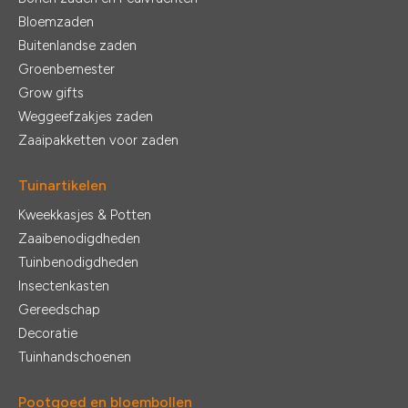
Bloemzaden
Buitenlandse zaden
Groenbemester
Grow gifts
Weggeefzakjes zaden
Zaaipakketten voor zaden
Tuinartikelen
Kweekkasjes & Potten
Zaaibenodigdheden
Tuinbenodigdheden
Insectenkasten
Gereedschap
Decoratie
Tuinhandschoenen
Pootgoed en bloembollen