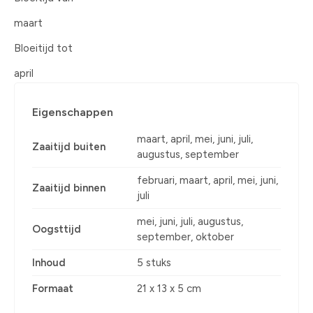
maart
Bloeitijd tot
april
Eigenschappen
maart, april, mei, juni, juli,
Zaaitijd buiten
augustus, september
februari, maart, april, mei, juni,
Zaaitijd binnen
juli
mei, juni, juli, augustus,
Oogsttijd
september, oktober
Inhoud
5 stuks
Formaat
21 x 13 x 5 cm