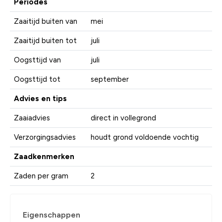
Periodes
Zaaitijd buiten van
mei
Zaaitijd buiten tot
juli
Oogsttijd van
juli
Oogsttijd tot
september
Advies en tips
Zaaiadvies
direct in vollegrond
Verzorgingsadvies
houdt grond voldoende vochtig
Zaadkenmerken
Zaden per gram
2
Eigenschappen