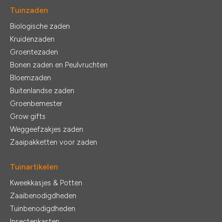
Tuinzaden
Biologische zaden
Kruidenzaden
Groentezaden
Bonen zaden en Peulvruchten
Bloemzaden
Buitenlandse zaden
Groenbemester
Grow gifts
Weggeefzakjes zaden
Zaaipakketten voor zaden
Tuinartikelen
Kweekkasjes & Potten
Zaaibenodigdheden
Tuinbenodigdheden
Insectenkasten