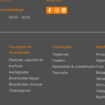
Volg ons
8 5829
ch bereikbaar:
:
09:00 - 16:00
Pootgoed en
Tuinvogels
Klan
bloembollen
Vogelvoer
Priva
Plantuien, sjalotten en
Feeders
Alge
knoflook
Nestkasten & voederhuizen
Over
Aardappelen
Decoratie
Betaa
Bloembollen Najaar
Verze
Bloembollen Voorjaar
Retou
Champignons
Veelg
Klach