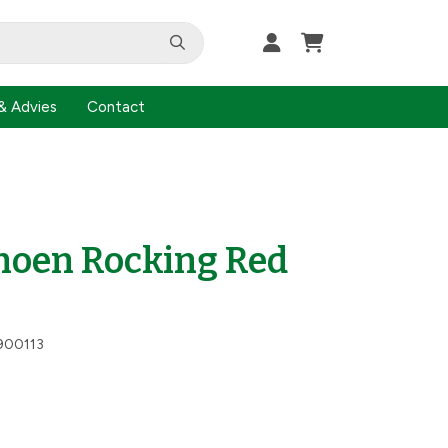
& Advies
Contact
hoen Rocking Red
900113