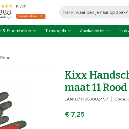
 & Bloembollen
Tuinvogels
Zaaikalender
Tips 
 Rood
Kixx Handsc
maat 11 Rood
EAN:
8717869002497
Code:
€ 7,25