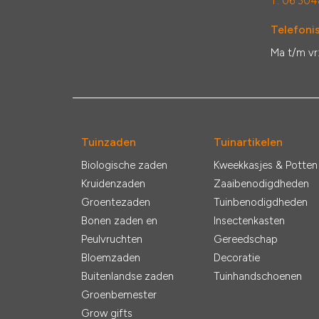
T: 06 304
Telefonis
Ma t/m vr
Tuinzaden
Tuinartikelen
Biologische zaden
Kweekkasjes & Potten
Kruidenzaden
Zaaibenodigdheden
Groentezaden
Tuinbenodigdheden
Bonen zaden en
Insectenkasten
Peulvruchten
Gereedschap
Bloemzaden
Decoratie
Buitenlandse zaden
Tuinhandschoenen
Groenbemester
Grow gifts