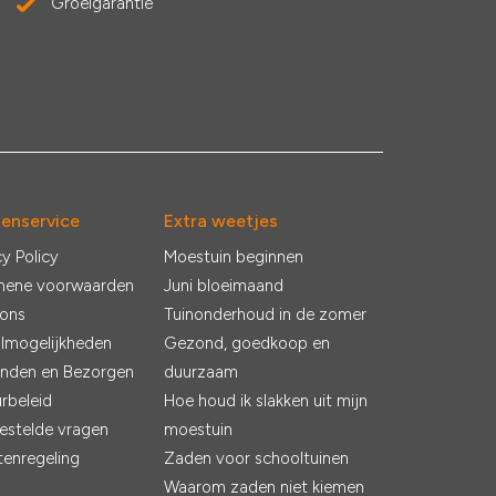
Groeigarantie
tenservice
Extra weetjes
cy Policy
Moestuin beginnen
mene voorwaarden
Juni bloeimaand
 ons
Tuinonderhoud in de zomer
lmogelijkheden
Gezond, goedkoop en
nden en Bezorgen
duurzaam
rbeleid
Hoe houd ik slakken uit mijn
estelde vragen
moestuin
tenregeling
Zaden voor schooltuinen
Waarom zaden niet kiemen