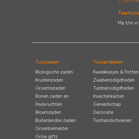
T: 06 304
Telefonis
Ma t/m vr
Tuinzaden
Tuinartikelen
Biologische zaden
Kweekkasjes & Potten
Kruidenzaden
Zaaibenodigdheden
Groentezaden
Tuinbenodigdheden
Bonen zaden en
Insectenkasten
Peulvruchten
Gereedschap
Bloemzaden
Decoratie
Buitenlandse zaden
Tuinhandschoenen
Groenbemester
Grow gifts