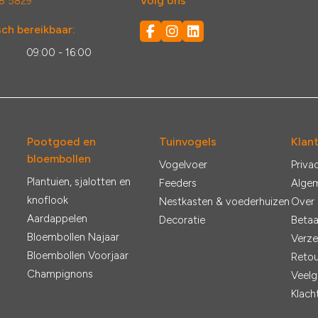
Volg ons
8 5829
ch bereikbaar:
:
09:00 - 16:00
Pootgoed en
Tuinvogels
Klan
bloembollen
Vogelvoer
Priva
Plantuien, sjalotten en
Feeders
Alge
knoflook
Nestkasten & voederhuizen
Over
Aardappelen
Decoratie
Betaa
Bloembollen Najaar
Verze
Bloembollen Voorjaar
Retou
Champignons
Veelg
Klach