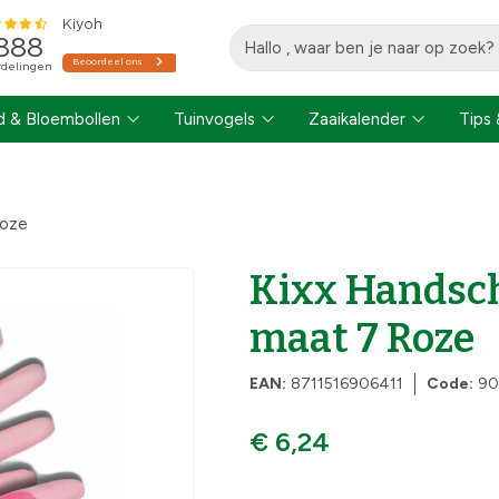
 & Bloembollen
Tuinvogels
Zaaikalender
Tips 
Roze
Kixx Handsch
maat 7 Roze
EAN:
8711516906411
Code:
90
€ 6,24