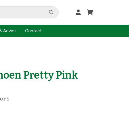
& Advies
Contact
oen Pretty Pink
0315