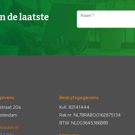
n de laatste
Naam *
gevens
Bedrijfsgegevens
straat 20a
KvK: 82141444
Volendam
Rek.nr: NL78RABO0162875134
BTW: NL003645366B89
zaden.nl