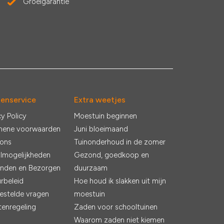
Groeigarantie
tenservice
Extra weetjes
cy Policy
Moestuin beginnen
mene voorwaarden
Juni bloeimaand
 ons
Tuinonderhoud in de zomer
lmogelijkheden
Gezond, goedkoop en
nden en Bezorgen
duurzaam
rbeleid
Hoe houd ik slakken uit mijn
estelde vragen
moestuin
tenregeling
Zaden voor schooltuinen
Waarom zaden niet kiemen