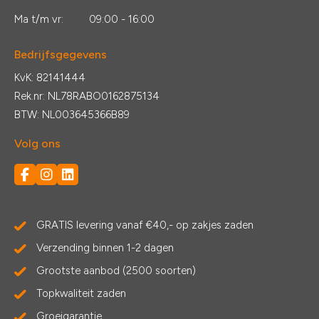
Ma t/m vr:
09:00 - 16:00
Bedrijfsgegevens
KvK: 82141444
Rek.nr: NL78RABO0162875134
BTW: NL003645366B89
Volg ons
GRATIS levering vanaf €40,- op zakjes zaden
Verzending binnen 1-2 dagen
Grootste aanbod (2500 soorten)
Topkwaliteit zaden
Groeigarantie