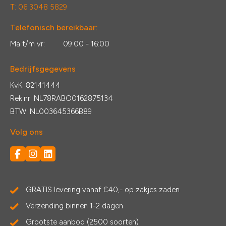
T: 06 3048 5829
Telefonisch bereikbaar:
Ma t/m vr:
09:00 - 16:00
Bedrijfsgegevens
KvK: 82141444
Rek.nr: NL78RABO0162875134
BTW: NL003645366B89
Volg ons
GRATIS levering vanaf €40,- op zakjes zaden
Verzending binnen 1-2 dagen
Grootste aanbod (2500 soorten)