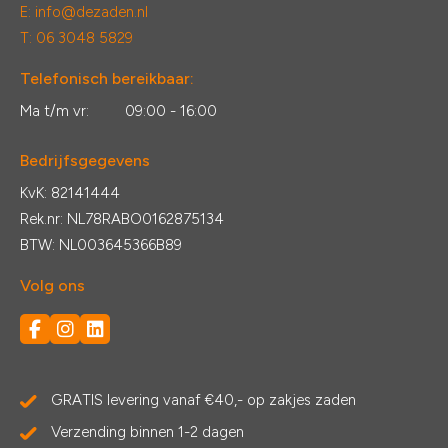
E:
info@dezaden.nl
T: 06 3048 5829
Telefonisch bereikbaar:
Ma t/m vr:
09:00 - 16:00
Bedrijfsgegevens
KvK: 82141444
Rek.nr: NL78RABO0162875134
BTW: NL003645366B89
Volg ons
GRATIS levering vanaf €40,- op zakjes zaden
Verzending binnen 1-2 dagen