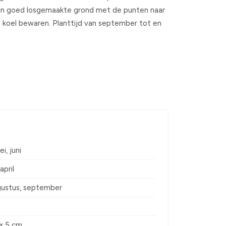
nten in goed losgemaakte grond met de punten naar
 koel bewaren. Planttijd van september tot en
ei, juni
april
ugustus, september
s
 x 5 cm