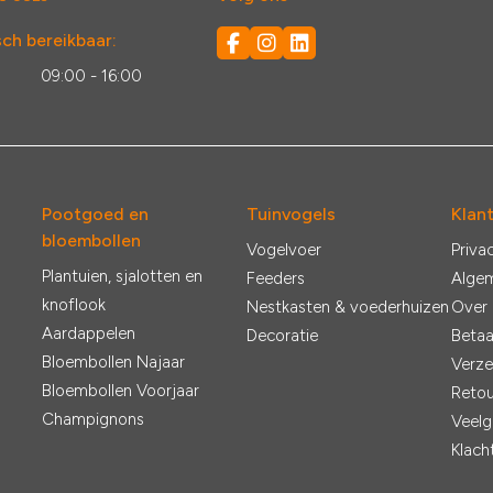
ch bereikbaar:
:
09:00 - 16:00
Pootgoed en
Tuinvogels
Klan
bloembollen
Vogelvoer
Priva
Plantuien, sjalotten en
Feeders
Alge
knoflook
Nestkasten & voederhuizen
Over
Aardappelen
Decoratie
Betaa
Bloembollen Najaar
Verze
Bloembollen Voorjaar
Retou
Champignons
Veelg
Klach