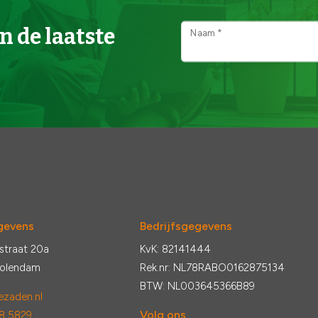
n de laatste
Naam *
gevens
Bedrijfsgegevens
straat 20a
KvK: 82141444
Volendam
Rek.nr: NL78RABO0162875134
BTW: NL003645366B89
zaden.nl
Volg ons
8 5829