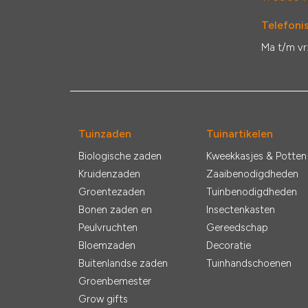
Telefonis
Ma t/m vr
Tuinzaden
Tuinartikelen
Biologische zaden
Kweekkasjes & Potten
Kruidenzaden
Zaaibenodigdheden
Groentezaden
Tuinbenodigdheden
Bonen zaden en
Insectenkasten
Peulvruchten
Gereedschap
Bloemzaden
Decoratie
Buitenlandse zaden
Tuinhandschoenen
Groenbemester
Grow gifts