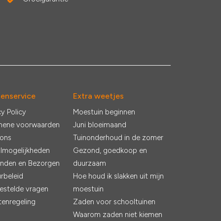
tenservice
Extra weetjes
cy Policy
Moestuin beginnen
mene voorwaarden
Juni bloeimaand
 ons
Tuinonderhoud in de zomer
lmogelijkheden
Gezond, goedkoop en
nden en Bezorgen
duurzaam
rbeleid
Hoe houd ik slakken uit mijn
estelde vragen
moestuin
tenregeling
Zaden voor schooltuinen
Waarom zaden niet kiemen