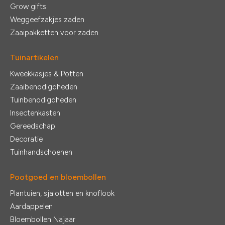
Grow gifts
Weggeefzakjes zaden
Zaaipakketten voor zaden
Tuinartikelen
Kweekkasjes & Potten
Zaaibenodigdheden
Tuinbenodigdheden
Insectenkasten
Gereedschap
Decoratie
Tuinhandschoenen
Pootgoed en bloembollen
Plantuien, sjalotten en knoflook
Aardappelen
Bloembollen Najaar