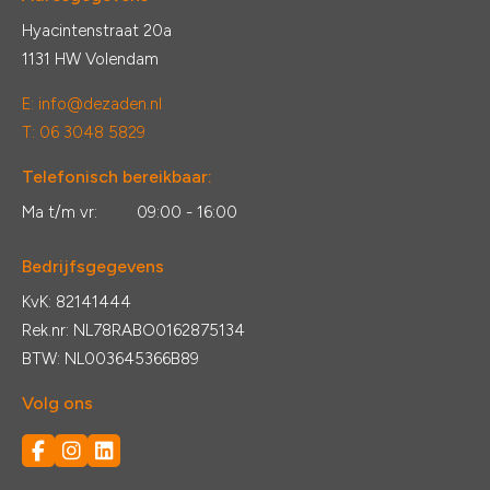
Hyacintenstraat 20a
1131 HW Volendam
E:
info@dezaden.nl
T: 06 3048 5829
Telefonisch bereikbaar:
Ma t/m vr:
09:00 - 16:00
Bedrijfsgegevens
KvK: 82141444
Rek.nr: NL78RABO0162875134
BTW: NL003645366B89
Volg ons