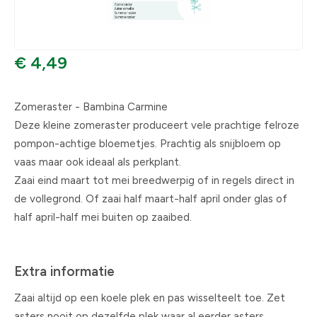
€ 4,49
Zomeraster - Bambina Carmine
Deze kleine zomeraster produceert vele prachtige felroze
pompon-achtige bloemetjes. Prachtig als snijbloem op
vaas maar ook ideaal als perkplant.
Zaai eind maart tot mei breedwerpig of in regels direct in
de vollegrond. Of zaai half maart-half april onder glas of
half april-half mei buiten op zaaibed.
Extra informatie
Zaai altijd op een koele plek en pas wisselteelt toe. Zet
asters nooit op dezelfde plek waar al eerder asters