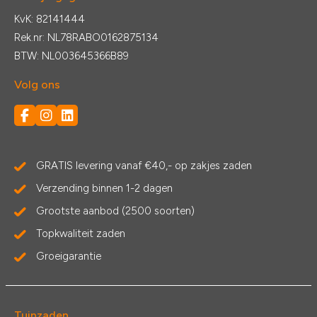
KvK: 82141444
Rek.nr: NL78RABO0162875134
BTW: NL003645366B89
Volg ons
GRATIS levering vanaf €40,- op zakjes zaden
Verzending binnen 1-2 dagen
Grootste aanbod (2500 soorten)
Topkwaliteit zaden
Groeigarantie
Tuinzaden