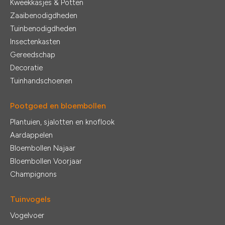
Kweekkasjes & Potten
Zaaibenodigdheden
Tuinbenodigdheden
Insectenkasten
Gereedschap
Decoratie
Tuinhandschoenen
Pootgoed en bloembollen
Plantuien, sjalotten en knoflook
Aardappelen
Bloembollen Najaar
Bloembollen Voorjaar
Champignons
Tuinvogels
Vogelvoer