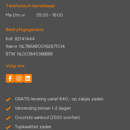
Telefonisch bereikbaar:
Ma t/m vr:
09:00 - 16:00
Bedrijfsgegevens
KvK: 82141444
Rek.nr: NL78RABO0162875134
BTW: NL003645366B89
Volg ons
GRATIS levering vanaf €40,- op zakjes zaden
Verzending binnen 1-2 dagen
Grootste aanbod (2500 soorten)
Topkwaliteit zaden