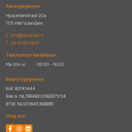
Adresgegevens
Hyacintenstraat 20a
1131 HW Volendam
E:
info@dezaden.nl
T: 06 3048 5829
Telefonisch bereikbaar:
Ma t/m vr:
09:00 - 16:00
Bedrijfsgegevens
KvK: 82141444
Rek.nr: NL78RABO0162875134
BTW: NL003645366B89
Volg ons