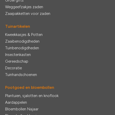
Grow gifts
Weggeefzakjes zaden
Zaaipakketten voor zaden
Tuinartikelen
Kweekkasjes & Potten
Zaaibenodigdheden
Tuinbenodigdheden
Insectenkasten
Gereedschap
Decoratie
Tuinhandschoenen
Pootgoed en bloembollen
Plantuien, sjalotten en knoflook
Aardappelen
Bloembollen Najaar