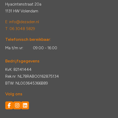
Hyacintenstraat 20a
1131 HW Volendam
E:
info@dezaden.nl
T: 06 3048 5829
Telefonisch bereikbaar:
Ma t/m vr:
09:00 - 16:00
Bedrijfsgegevens
KvK: 82141444
Rek.nr: NL78RABO0162875134
BTW: NL003645366B89
Volg ons