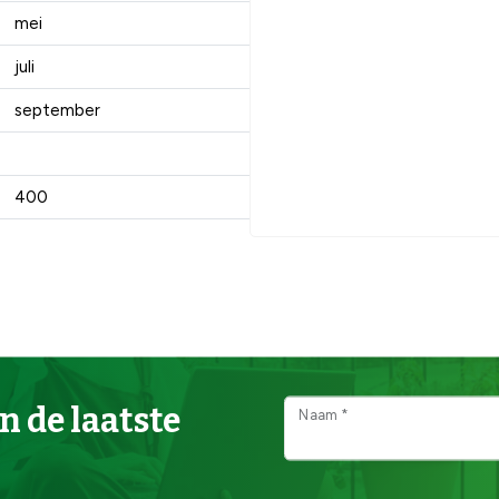
mei
juli
september
400
n de laatste
Naam *