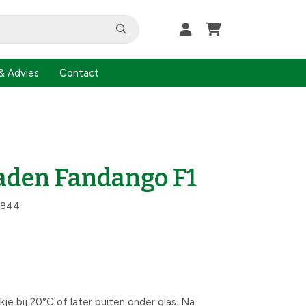
& Advies
Contact
aden Fandango F1
2844
kje bij 20°C of later buiten onder glas. Na