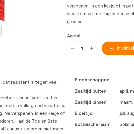
verspenen, in een kasje of in p
vleestomaat met bijzonder smake
groeier.
Aantal
In wink
Eigenschappen
, dat resistent is tegen veel
Zaaitijd buiten
april, m
ember-januari. Voor teelt in
Zaaitijd binnen
maart, 
r teelt in volle grond vanaf eind
g. Na verspenen, in een kasje of
Bloeitijd
juli, a
laderen. Haal de 7de en 8ste
Botanische naam
Solanu
alf augustus worden niet meer