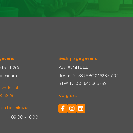
gevens
Bedrijfsgegevens
straat 20a
KvK: 82141444
Volendam
Rek.nr: NL78RABO0162875134
BTW: NL003645366B89
zaden.nl
Volg ons
8 5829
ch bereikbaar:
:
09:00 - 16:00