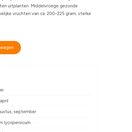
otten uitplanten. Middelvroege gezonde
lijke vruchten van ca. 200-225 gram; sterke
elwagen
ei
april
ugustus, september
m lycopersicum