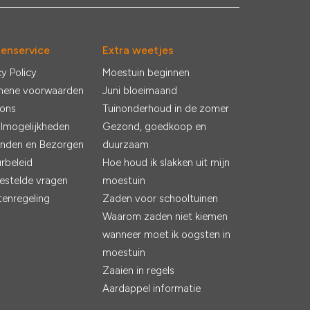
tenservice
Extra weetjes
cy Policy
Moestuin beginnen
mene voorwaarden
Juni bloeimaand
 ons
Tuinonderhoud in de zomer
lmogelijkheden
Gezond, goedkoop en
nden en Bezorgen
duurzaam
rbeleid
Hoe houd ik slakken uit mijn
estelde vragen
moestuin
tenregeling
Zaden voor schooltuinen
Waarom zaden niet kiemen
wanneer moet ik oogsten in
moestuin
Zaaien in regels
Aardappel informatie