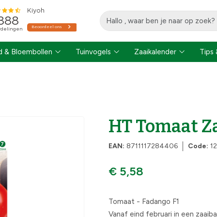
 & Bloembollen
Tuinvogels
Zaaikalender
Tips 
HT Tomaat Z
EAN:
8711117284406
Code:
1
€ 5,58
Tomaat - Fadango F1
Vanaf eind februari in een zaaiba