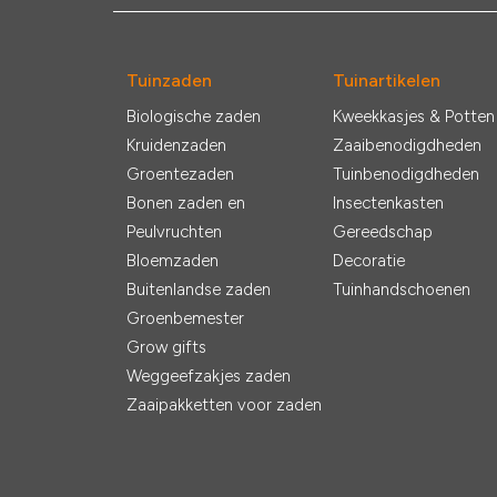
Tuinzaden
Tuinartikelen
Biologische zaden
Kweekkasjes & Potten
Kruidenzaden
Zaaibenodigdheden
Groentezaden
Tuinbenodigdheden
Bonen zaden en
Insectenkasten
Peulvruchten
Gereedschap
Bloemzaden
Decoratie
Buitenlandse zaden
Tuinhandschoenen
Groenbemester
Grow gifts
Weggeefzakjes zaden
Zaaipakketten voor zaden