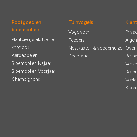
Pootgoed en
Tuinvogels
Klan
bloembollen
Vogelvoer
Priva
Plantuien, sjalotten en
Feeders
Alge
knoflook
Nestkasten & voederhuizen
Over
Aardappelen
Decoratie
Betaa
Bloembollen Najaar
Verze
Bloembollen Voorjaar
Retou
Champignons
Veelg
Klach