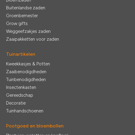
Bloemzaden
Buitenlandse zaden
Groenbemester
Grow gifts
Weggeefzakjes zaden
Zaaipakketten voor zaden
Tuinartikelen
Kweekkasjes & Potten
Zaaibenodigdheden
Tuinbenodigdheden
Insectenkasten
Gereedschap
Decoratie
Tuinhandschoenen
Pootgoed en bloembollen