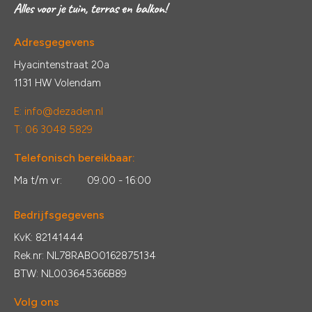
Adresgegevens
Hyacintenstraat 20a
1131 HW Volendam
E:
info@dezaden.nl
T: 06 3048 5829
Telefonisch bereikbaar:
Ma t/m vr:
09:00 - 16:00
Bedrijfsgegevens
KvK: 82141444
Rek.nr: NL78RABO0162875134
BTW: NL003645366B89
Volg ons