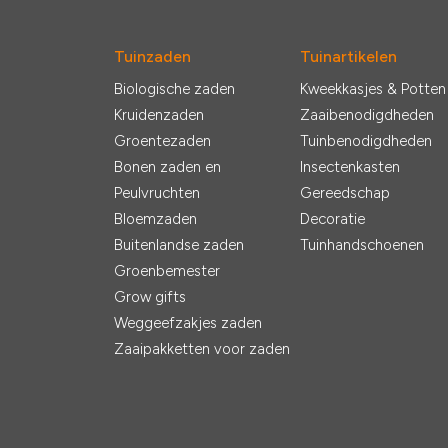
Tuinzaden
Tuinartikelen
Biologische zaden
Kweekkasjes & Potten
Kruidenzaden
Zaaibenodigdheden
Groentezaden
Tuinbenodigdheden
Bonen zaden en
Insectenkasten
Peulvruchten
Gereedschap
Bloemzaden
Decoratie
Buitenlandse zaden
Tuinhandschoenen
Groenbemester
Grow gifts
Weggeefzakjes zaden
Zaaipakketten voor zaden