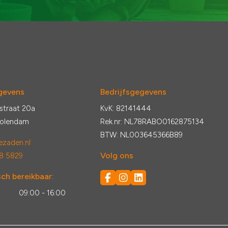
gevens
Bedrijfsgegevens
straat 20a
KvK: 82141444
Volendam
Rek.nr: NL78RABO0162875134
BTW: NL003645366B89
zaden.nl
Volg ons
8 5829
ch bereikbaar:
:
09:00 - 16:00