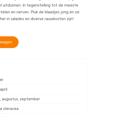
el uitdunnen. In tegenstelling tot de meeste
telen en nerven. Pluk de blaadjes jong en ze
er in salades en diverse rauwkosten zijn!
elwagen
ei
april
uli, augustus, september
ia oleracea