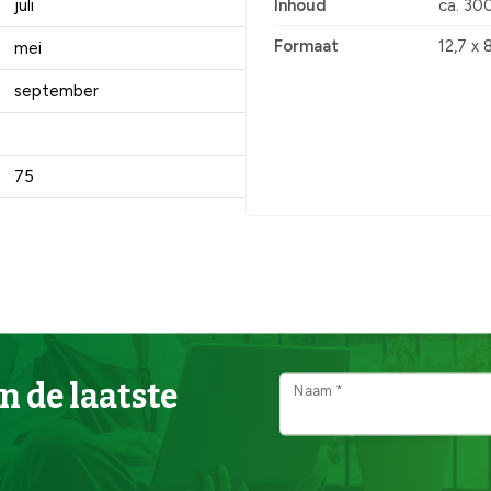
juli
Inhoud
ca. 30
Formaat
12,7 x 
mei
september
75
n de laatste
Naam *