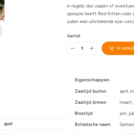
in regels; dun zaaien of eventue
spinazie heeft Red Kitten rode s
zullen een uitstekende eye-catch
Aantal
In wink
Eigenschappen
Zaaitijd buiten
april, m
Zaaitijd binnen
maart, 
Bloeitijd
juni, j
april
Botanische naam
Spinac