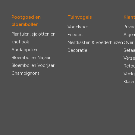
Pootgoed en
Tuinvogels
Klan
bloembollen
Vogelvoer
Priva
Plantuien, sjalotten en
Feeders
Alge
knoflook
Nestkasten & voederhuizen
Over
Aardappelen
Decoratie
Betaa
Bloembollen Najaar
Verze
Bloembollen Voorjaar
Retou
Champignons
Veelg
Klach