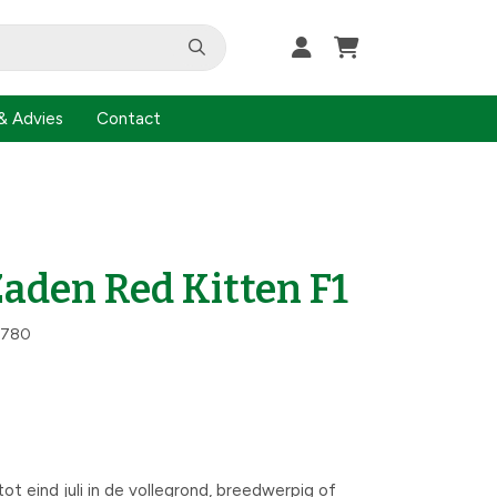
& Advies
Contact
Zaden Red Kitten F1
2780
t eind juli in de vollegrond, breedwerpig of