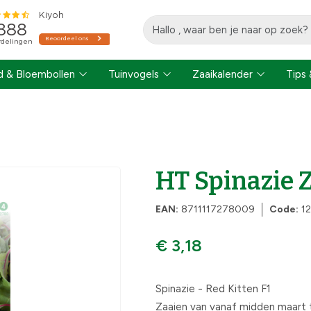
 & Bloembollen
Tuinvogels
Zaaikalender
Tips 
HT Spinazie 
EAN:
8711117278009
Code:
1
€ 3,18
Spinazie - Red Kitten F1
Zaaien van vanaf midden maart to