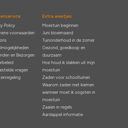
tenservice
Extra weetjes
cy Policy
Moestuin beginnen
mene voorwaarden
Juni bloeimaand
 ons
Tuinonderhoud in de zomer
lmogelijkheden
Gezond, goedkoop en
nden en Bezorgen
duurzaam
rbeleid
Hoe houd ik slakken uit mijn
estelde vragen
moestuin
tenregeling
Zaden voor schooltuinen
Waarom zaden niet kiemen
wanneer moet ik oogsten in
moestuin
Zaaien in regels
Aardappel informatie