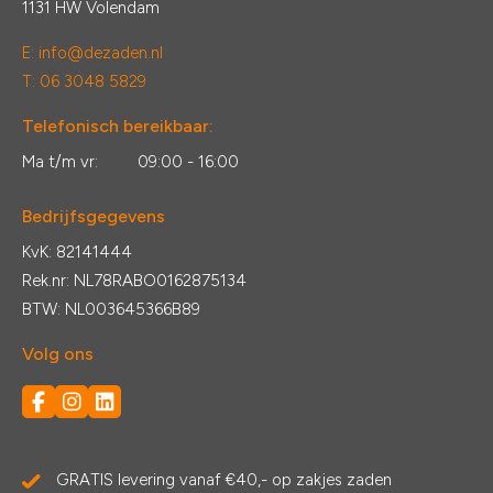
1131 HW Volendam
E:
info@dezaden.nl
T: 06 3048 5829
Telefonisch bereikbaar:
Ma t/m vr:
09:00 - 16:00
Bedrijfsgegevens
KvK: 82141444
Rek.nr: NL78RABO0162875134
BTW: NL003645366B89
Volg ons
GRATIS levering vanaf €40,- op zakjes zaden