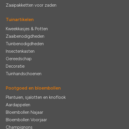
Zaaipakketten voor zaden
Tuinartikelen
Kweekkasjes & Potten
Zaaibenodigdheden
Tuinbenodigdheden
Insectenkasten
Gereedschap
Decoratie
Tuinhandschoenen
Pootgoed en bloembollen
Plantuien, sjalotten en knoflook
Aardappelen
Bloembollen Najaar
Bloembollen Voorjaar
Champignons