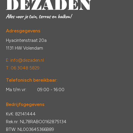
Adresgegevens
Hyacintenstraat 20a
1131 HW Volendam
E:
info@dezaden.nl
T: 06 3048 5829
Telefonisch bereikbaar:
Ma t/m vr:
09:00 - 16:00
Bedrijfsgegevens
KvK: 82141444
Rek.nr: NL78RABO0162875134
BTW: NL003645366B89