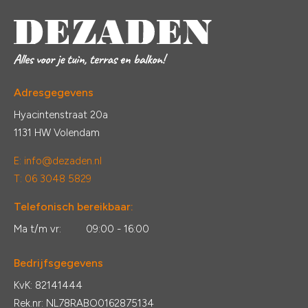
Adresgegevens
Hyacintenstraat 20a
1131 HW Volendam
E:
info@dezaden.nl
T: 06 3048 5829
Telefonisch bereikbaar:
Ma t/m vr:
09:00 - 16:00
Bedrijfsgegevens
KvK: 82141444
Rek.nr: NL78RABO0162875134