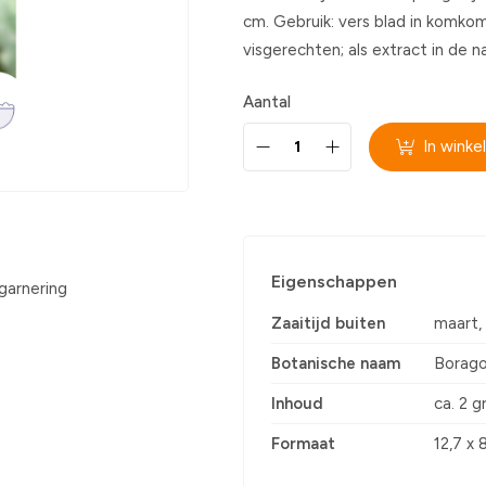
cm. Gebruik: vers blad in komk
visgerechten; als extract in de 
Aantal
In wink
Eigenschappen
garnering
Zaaitijd buiten
maart, 
Botanische naam
Borago 
Inhoud
ca. 2 
Formaat
12,7 x 