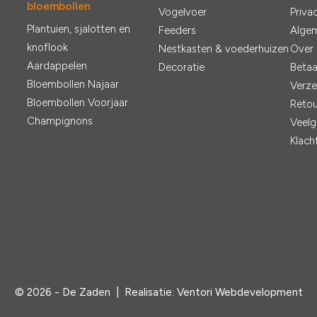
bloembollen
Vogelvoer
Priva
Plantuien, sjalotten en
Feeders
Alge
knoflook
Nestkasten & voederhuizen
Over
Aardappelen
Decoratie
Betaa
Bloembollen Najaar
Verze
Bloembollen Voorjaar
Retou
Champignons
Veelg
Klach
© 2026 - De Zaden |
Realisatie:
Ventori Webdevelopment