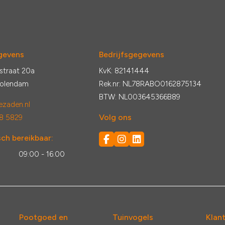
gevens
Bedrijfsgegevens
straat 20a
KvK: 82141444
Volendam
Rek.nr: NL78RABO0162875134
BTW: NL003645366B89
zaden.nl
Volg ons
8 5829
ch bereikbaar:
:
09:00 - 16:00
Pootgoed en
Tuinvogels
Klan