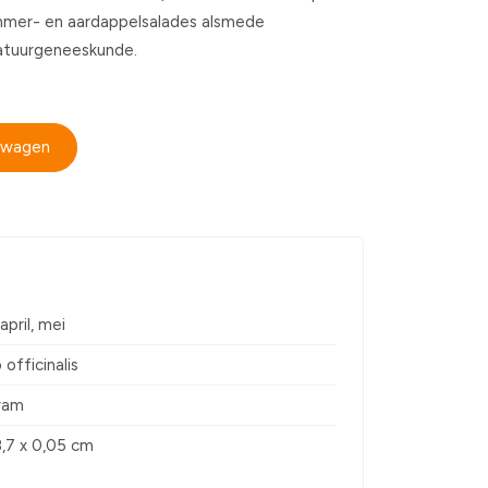
ommer- en aardappelsalades alsmede
natuurgeneeskunde.
elwagen
april, mei
officinalis
gram
8,7 x 0,05 cm