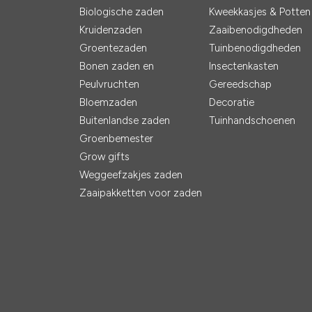
Biologische zaden
Kweekkasjes & Potten
Kruidenzaden
Zaaibenodigdheden
Groentezaden
Tuinbenodigdheden
Bonen zaden en
Insectenkasten
Peulvruchten
Gereedschap
Bloemzaden
Decoratie
Buitenlandse zaden
Tuinhandschoenen
Groenbemester
Grow gifts
Weggeefzakjes zaden
Zaaipakketten voor zaden