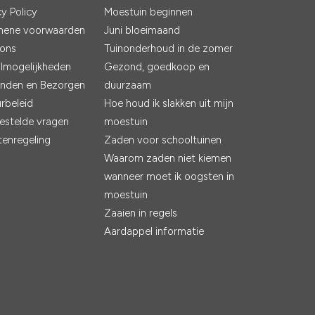
cy Policy
Moestuin beginnen
mene voorwaarden
Juni bloeimaand
 ons
Tuinonderhoud in de zomer
lmogelijkheden
Gezond, goedkoop en
nden en Bezorgen
duurzaam
rbeleid
Hoe houd ik slakken uit mijn
estelde vragen
moestuin
tenregeling
Zaden voor schooltuinen
Waarom zaden niet kiemen
wanneer moet ik oogsten in
moestuin
Zaaien in regels
Aardappel informatie