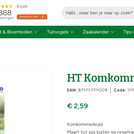
 & Bloembollen
Tuinvogels
Zaaikalender
Tips 
HT Komkomm
EAN:
8711117111009
Code:
111
€ 2,59
Komkommerkruid
Maart tot juni buiten op regeltje