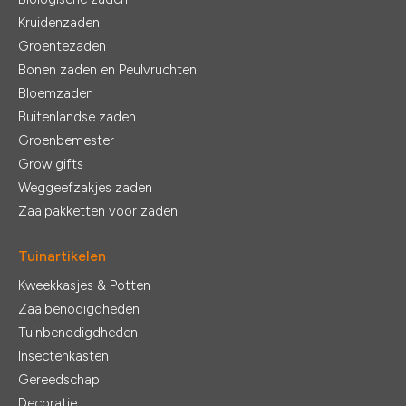
Kruidenzaden
Groentezaden
Bonen zaden en Peulvruchten
Bloemzaden
Buitenlandse zaden
Groenbemester
Grow gifts
Weggeefzakjes zaden
Zaaipakketten voor zaden
Tuinartikelen
Kweekkasjes & Potten
Zaaibenodigdheden
Tuinbenodigdheden
Insectenkasten
Gereedschap
Decoratie