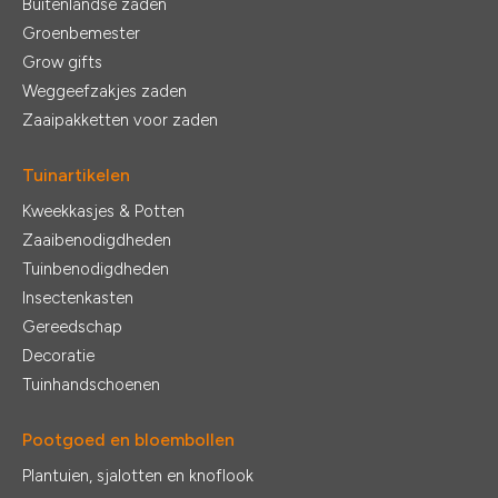
Buitenlandse zaden
Groenbemester
Grow gifts
Weggeefzakjes zaden
Zaaipakketten voor zaden
Tuinartikelen
Kweekkasjes & Potten
Zaaibenodigdheden
Tuinbenodigdheden
Insectenkasten
Gereedschap
Decoratie
Tuinhandschoenen
Pootgoed en bloembollen
Plantuien, sjalotten en knoflook