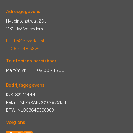
Adresgegevens
Hyacintenstraat 20a
1131 HW Volendam
E:
info@dezaden.nl
T: 06 3048 5829
Telefonisch bereikbaar:
Ma t/m vr:
09:00 - 16:00
Bedrijfsgegevens
KvK: 82141444
Rek.nr: NL78RABO0162875134
BTW: NL003645366B89
Volg ons