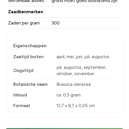
Winterklaar advies
grond moet goed doorlatend zijn
Zaadkenmerken
Zaden per gram
300
Eigenschappen
Zaaitijd buiten
april, mei, juni, juli, augustus
juli, augustus, september,
Oogsttijd
oktober, november
Botanische naam
Brassica oleracea
Inhoud
ca. 0,5 gram
Formaat
12,7 x 8,7 x 0,05 cm