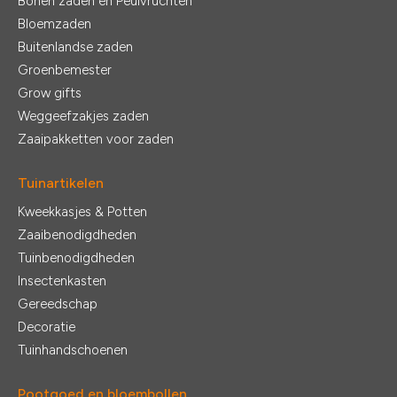
Bonen zaden en Peulvruchten
Bloemzaden
Buitenlandse zaden
Groenbemester
Grow gifts
Weggeefzakjes zaden
Zaaipakketten voor zaden
Tuinartikelen
Kweekkasjes & Potten
Zaaibenodigdheden
Tuinbenodigdheden
Insectenkasten
Gereedschap
Decoratie
Tuinhandschoenen
Pootgoed en bloembollen