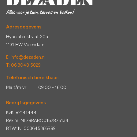
Adresgegevens
Hyacintenstraat 20a
1131 HW Volendam
E:
info@dezaden.nl
T: 06 3048 5829
Telefonisch bereikbaar:
Ma t/m vr:
09:00 - 16:00
Bedrijfsgegevens
KvK: 82141444
Rek.nr: NL78RABO0162875134
BTW: NL003645366B89