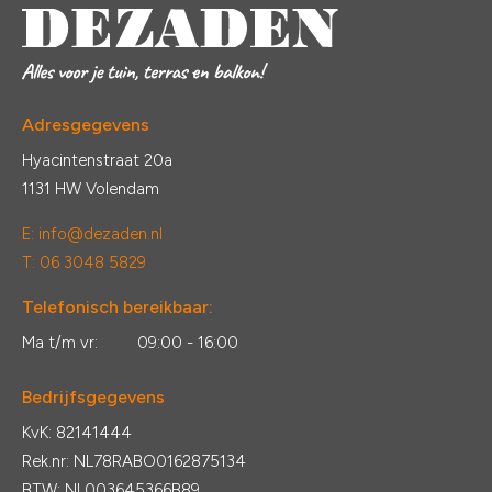
Adresgegevens
Hyacintenstraat 20a
1131 HW Volendam
E:
info@dezaden.nl
T: 06 3048 5829
Telefonisch bereikbaar:
Ma t/m vr:
09:00 - 16:00
Bedrijfsgegevens
KvK: 82141444
Rek.nr: NL78RABO0162875134
BTW: NL003645366B89