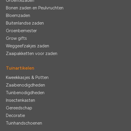
Groentezaden
Bonen zaden en Peulvruchten
Bloemzaden
Buitenlandse zaden
Groenbemester
Grow gifts
Weggeefzakjes zaden
Zaaipakketten voor zaden
Tuinartikelen
Kweekkasjes & Potten
Zaaibenodigdheden
Tuinbenodigdheden
Insectenkasten
Gereedschap
Decoratie
Tuinhandschoenen