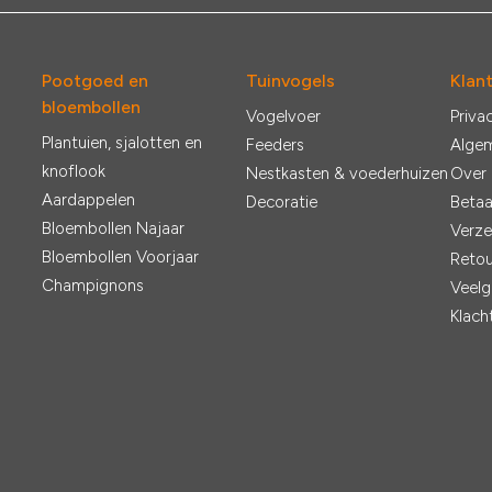
Pootgoed en
Tuinvogels
Klan
bloembollen
Vogelvoer
Priva
Plantuien, sjalotten en
Feeders
Alge
knoflook
Nestkasten & voederhuizen
Over
Aardappelen
Decoratie
Betaa
Bloembollen Najaar
Verze
Bloembollen Voorjaar
Retou
Champignons
Veelg
Klach