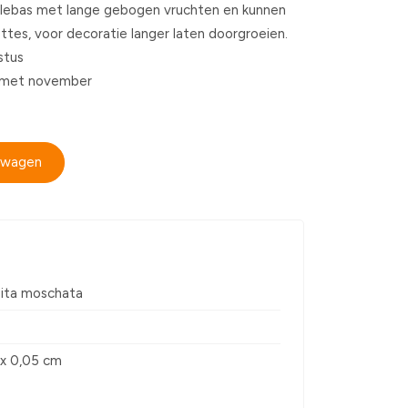
alebas met lange gebogen vruchten en kunnen
ttes, voor decoratie langer laten doorgroeien.
stus
en met november
elwagen
ita moschata
 x 0,05 cm