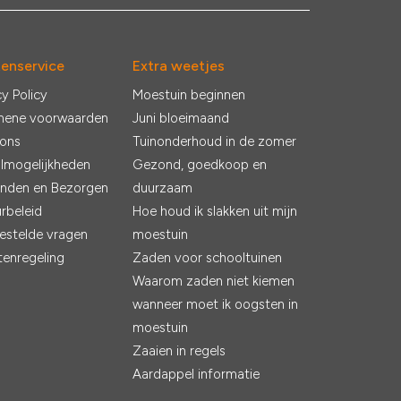
tenservice
Extra weetjes
cy Policy
Moestuin beginnen
mene voorwaarden
Juni bloeimaand
 ons
Tuinonderhoud in de zomer
lmogelijkheden
Gezond, goedkoop en
nden en Bezorgen
duurzaam
rbeleid
Hoe houd ik slakken uit mijn
estelde vragen
moestuin
tenregeling
Zaden voor schooltuinen
Waarom zaden niet kiemen
wanneer moet ik oogsten in
moestuin
Zaaien in regels
Aardappel informatie