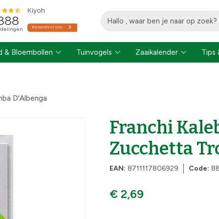
 & Bloembollen
Tuinvogels
Zaaikalender
Tips 
mba D'Albenga
Franchi Kale
Zucchetta T
EAN:
8711117806929
Code:
8
€ 2,69