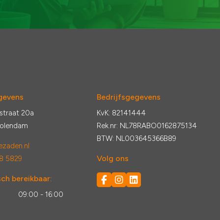
gevens
Bedrijfsgegevens
straat 20a
KvK: 82141444
Volendam
Rek.nr: NL78RABO0162875134
BTW: NL003645366B89
zaden.nl
Volg ons
8 5829
ch bereikbaar:
:
09:00 - 16:00