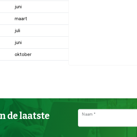
juni
maart
juli
juni
oktober
n de laatste
Naam *