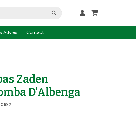
& Advies
Contact
bas Zaden
romba D'Albenga
80692