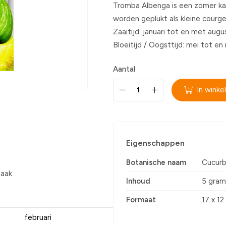
Tromba Albenga is een zomer k
worden geplukt als kleine courge
Zaaitijd: januari tot en met augu
Bloeitijd / Oogsttijd: mei tot 
Aantal
In wink
Eigenschappen
Botanische naam
Cucurb
maak
Inhoud
5 gram
Formaat
17 x 12
februari