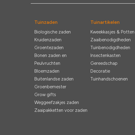
Tuinzaden
Tuinartikelen
Biologische zaden
Kweekkasjes & Potten
Kruidenzaden
Zaaibenodigdheden
Groentezaden
Tuinbenodigdheden
Bonen zaden en
Insectenkasten
Peulvruchten
Gereedschap
Bloemzaden
Decoratie
Buitenlandse zaden
Tuinhandschoenen
Groenbemester
Grow gifts
Weggeefzakjes zaden
Zaaipakketten voor zaden