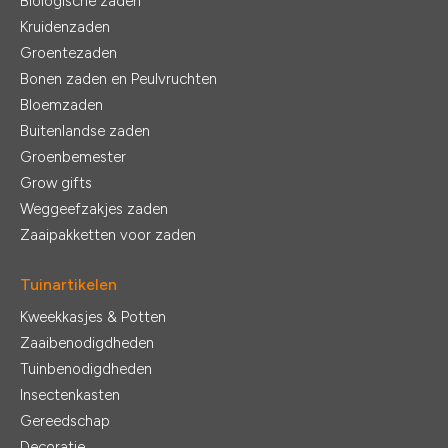
Biologische zaden
Kruidenzaden
Groentezaden
Bonen zaden en Peulvruchten
Bloemzaden
Buitenlandse zaden
Groenbemester
Grow gifts
Weggeefzakjes zaden
Zaaipakketten voor zaden
Tuinartikelen
Kweekkasjes & Potten
Zaaibenodigdheden
Tuinbenodigdheden
Insectenkasten
Gereedschap
Decoratie