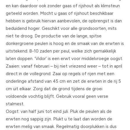
en kan daardoor ook zonder gaas of rijshout als klimsteun
geteeld worden. Mocht u gaas of rijshout beschikbaar
hebben is gebruik hiervan aanbevolen, de opbrengst is dan
beduidend hoger. Geschikt voor alle grondsoorten, mits
niet te droog. De productie van de lange, spitse
donkergroene peulen is hoog en de smaak van de erwten is
uitstekend. 8-10 zaden per peul, welke zich gemakkelijk
laten doppen. ‘Vidor’ is een erwt voor middelvroege oogst.
Zaaien: vanaf februari – bij niet vriezend weer – tot in april
direct in de vollegrond. Zaai op regels of rijen met een
onderlinge afstand van 45 cm en zet de erwten in de rij 5
cm uit elkaar. Zorg dat de grond tijdens de groei
voldoende vochtig blijft. Gebruik vooral geen verse
stalmest.
Oogst: van half juni tot eind juli. Pluk de peulen als de
erwten nog sappig zijn. Plukt u te laat dan worden de
erwten melig van smaak. Regelmatig doorplukken is dus