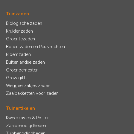
Tuinzaden
Biologische zaden
Kruidenzaden
Groentezaden
Bonen zaden en Peulvruchten
Bloemzaden
Buitenlandse zaden
Groenbemester
Grow gifts
Weggeefzakjes zaden
Zaaipakketten voor zaden
Tuinartikelen
Kweekkasjes & Potten
Zaaibenodigdheden
Tuinbenodigdheden