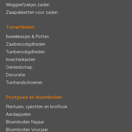
Weggeefzakjes zaden
Zaaipakketten voor zaden
Tuinartikelen
Kweekkasjes & Potten
Zaaibenodigdheden
Tuinbenodigdheden
Insectenkasten
Gereedschap
Decoratie
Tuinhandschoenen
Pootgoed en bloembollen
Plantuien, sjalotten en knoflook
Aardappelen
Bloembollen Najaar
Bloembollen Voorjaar