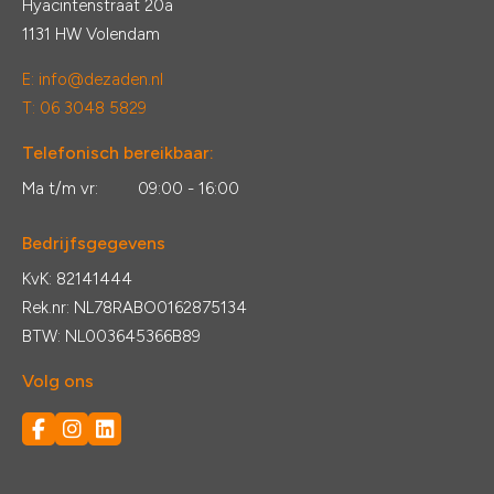
Hyacintenstraat 20a
1131 HW Volendam
E:
info@dezaden.nl
T: 06 3048 5829
Telefonisch bereikbaar:
Ma t/m vr:
09:00 - 16:00
Bedrijfsgegevens
KvK: 82141444
Rek.nr: NL78RABO0162875134
BTW: NL003645366B89
Volg ons