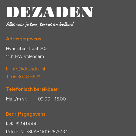
Adresgegevens
Hyacintenstraat 20a
1131 HW Volendam
E:
info@dezaden.nl
T: 06 3048 5829
Telefonisch bereikbaar:
Ma t/m vr:
09:00 - 16:00
Bedrijfsgegevens
KvK: 82141444
Rek.nr: NL78RABO0162875134