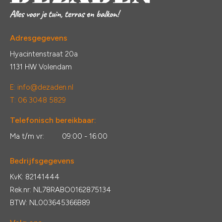
Adresgegevens
Hyacintenstraat 20a
1131 HW Volendam
E:
info@dezaden.nl
T: 06 3048 5829
Telefonisch bereikbaar:
Ma t/m vr:
09:00 - 16:00
Bedrijfsgegevens
KvK: 82141444
Rek.nr: NL78RABO0162875134
BTW: NL003645366B89