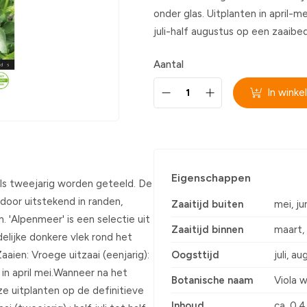
onder glas. Uitplanten in april-me
juli-half augustus op een zaaibed
Aantal
In wink
Eigenschappen
ls tweejarig worden geteeld. De
door uitstekend in randen,
Zaaitijd buiten
mei, ju
'Alpenmeer' is een selectie uit
Zaaitijd binnen
maart, 
elijke donkere vlek rond het
aaien: Vroege uitzaai (eenjarig):
Oogsttijd
juli, a
 in april mei.Wanneer na het
Botanische naam
Viola w
ze uitplanten op de definitieve
Inhoud
ca. 0,