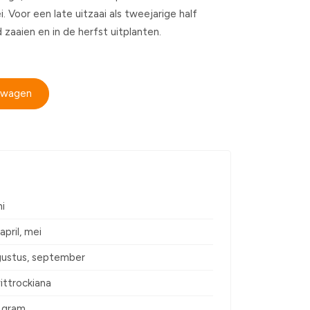
i. Voor een late uitzaai als tweejarige half
 zaaien en in de herfst uitplanten.
elwagen
ni
april, mei
ugustus, september
ittrockiana
4 gram