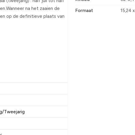
(tweejarig) : half juli tot half
ten.Wanneer na het zaaien de
Formaat
15,24 
ten op de definitieve plaats van
ig/Tweejarig