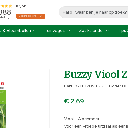
 & Bloembollen
Tuinvogels
Zaaikalender
Tips 
Buzzy Viool 
EAN:
8711117051626
Code:
00
€ 2,69
Viool - Alpenmeer
Voor een vroege uitzaai als éénj