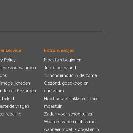
tenservice
Extra weetjes
cy Policy
Moestuin beginnen
mene voorwaarden
Juni bloeimaand
 ons
Tuinonderhoud in de zomer
lmogelijkheden
Gezond, goedkoop en
nden en Bezorgen
duurzaam
rbeleid
Hoe houd ik slakken uit mijn
estelde vragen
moestuin
tenregeling
Zaden voor schooltuinen
Waarom zaden niet kiemen
wanneer moet ik oogsten in