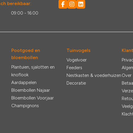
ch bereikbaar:
:
09:00 - 16:00
Pootgoed en
Tuinvogels
Klan
bloembollen
Vogelvoer
Priva
Plantuien, sjalotten en
Feeders
Alge
knoflook
Nestkasten & voederhuizen
Over
Aardappelen
Decoratie
Betaa
Bloembollen Najaar
Verze
Bloembollen Voorjaar
Retou
Champignons
Veelg
Klach