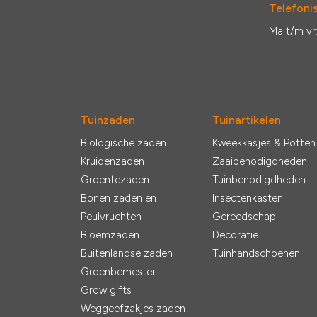
Telefonis
Ma t/m vr
Tuinzaden
Tuinartikelen
Biologische zaden
Kweekkasjes & Potten
Kruidenzaden
Zaaibenodigdheden
Groentezaden
Tuinbenodigdheden
Bonen zaden en
Insectenkasten
Peulvruchten
Gereedschap
Bloemzaden
Decoratie
Buitenlandse zaden
Tuinhandschoenen
Groenbemester
Grow gifts
Weggeefzakjes zaden