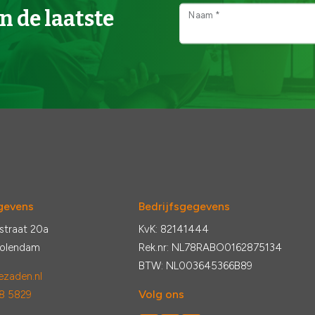
n de laatste
Naam *
gevens
Bedrijfsgegevens
straat 20a
KvK: 82141444
Volendam
Rek.nr: NL78RABO0162875134
BTW: NL003645366B89
zaden.nl
Volg ons
8 5829