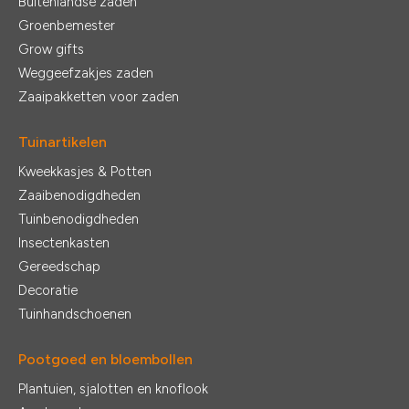
Buitenlandse zaden
Groenbemester
Grow gifts
Weggeefzakjes zaden
Zaaipakketten voor zaden
Tuinartikelen
Kweekkasjes & Potten
Zaaibenodigdheden
Tuinbenodigdheden
Insectenkasten
Gereedschap
Decoratie
Tuinhandschoenen
Pootgoed en bloembollen
Plantuien, sjalotten en knoflook