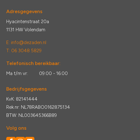
Adresgegevens
Hyacintenstraat 20a
1131 HW Volendam
E:
info@dezaden.nl
T: 06 3048 5829
Telefonisch bereikbaar:
Ma t/m vr:
09:00 - 16:00
Bedrijfsgegevens
KvK: 82141444
Rek.nr: NL78RABO0162875134
BTW: NL003645366B89
Volg ons