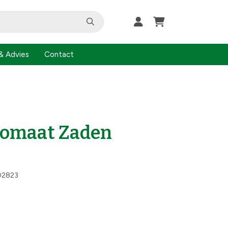
& Advies
Contact
tomaat Zaden
02823