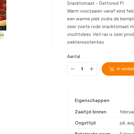
Snacktomaat - Dattored F1
Warm voorzaaien vanaf eind febr
een warme plek zodra de kiempla
zeer zoete rode snacktomaat met
vruchtvlees. Het ras is zeer pr
ziekteresistenties.
Aantal
In wink
Eigenschappen
Zaaitijd binnen
februar
Oogsttijd
juli, a