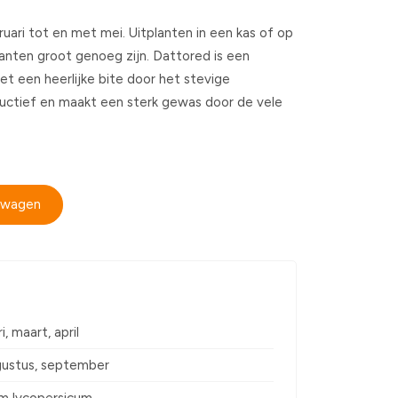
uari tot en met mei. Uitplanten in een kas of op
nten groot genoeg zijn. Dattored is een
 een heerlijke bite door het stevige
oductief en maakt een sterk gewas door de vele
elwagen
i, maart, april
ugustus, september