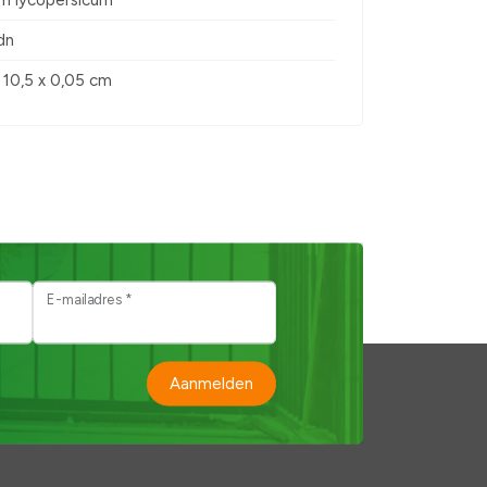
m lycopersicum
dn
x 10,5 x 0,05 cm
E-mailadres *
Aanmelden