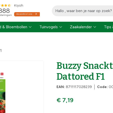
 & Bloembollen
Tuinvogels
Zaaikalender
Tips 
1
Buzzy Snack
Dattored F1
EAN:
8711117028239
Code:
0
€ 7,19