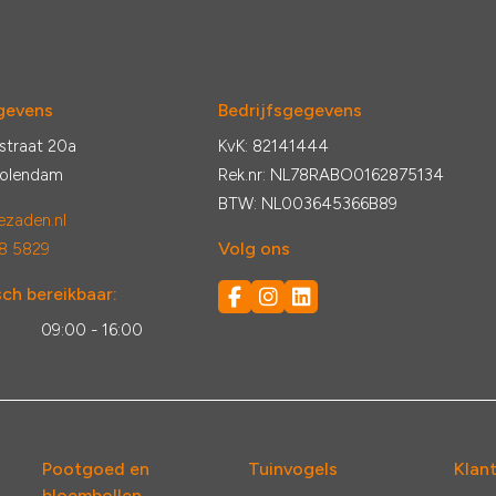
gevens
Bedrijfsgegevens
straat 20a
KvK: 82141444
Volendam
Rek.nr: NL78RABO0162875134
BTW: NL003645366B89
zaden.nl
Volg ons
8 5829
ch bereikbaar:
:
09:00 - 16:00
Pootgoed en
Tuinvogels
Klan
bloembollen