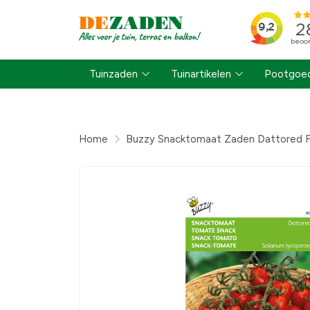
Tuinzaden
Tuinartikelen
Pootgoed
Home
Buzzy Snacktomaat Zaden Dattored F