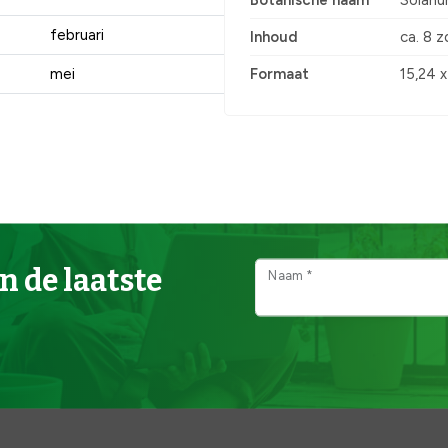
Botanische naam
Solanu
februari
Inhoud
ca. 8 z
mei
Formaat
15,24 
n de laatste
Naam *