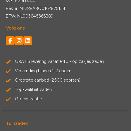
KvK: 82141444
Rek.nr: NL78RABO0162875134
BTW: NL003645366B89
Volg ons
GRATIS levering vanaf €40,- op zakjes zaden
Verzending binnen 1-2 dagen
Grootste aanbod (2500 soorten)
Topkwaliteit zaden
Groeigarantie
Tuinzaden