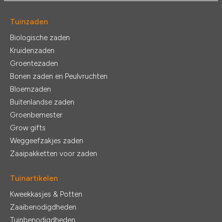
Tuinzaden
Biologische zaden
Kruidenzaden
Groentezaden
Bonen zaden en Peulvruchten
Bloemzaden
Buitenlandse zaden
Groenbemester
Grow gifts
Weggeefzakjes zaden
Zaaipakketten voor zaden
Tuinartikelen
Kweekkasjes & Potten
Zaaibenodigdheden
Tuinbenodigdheden