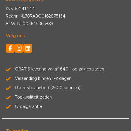
KvK: 82141444
Rek.nr: NL78RABO0162875134
BTW: NL003645366B89
Volg ons
GRATIS levering vanaf €40,- op zakjes zaden
Verzending binnen 1-2 dagen
Grootste aanbod (2500 soorten)
Topkwaliteit zaden
Groeigarantie
Tuinzaden