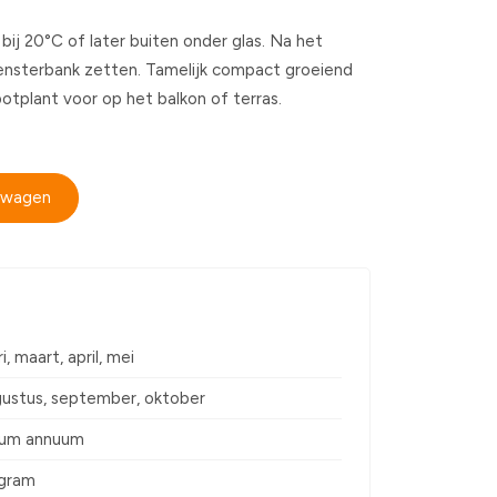
bij 20°C of later buiten onder glas. Na het
vensterbank zetten. Tamelijk compact groeiend
 potplant voor op het balkon of terras.
elwagen
i, maart, april, mei
ugustus, september, oktober
cum annuum
 gram