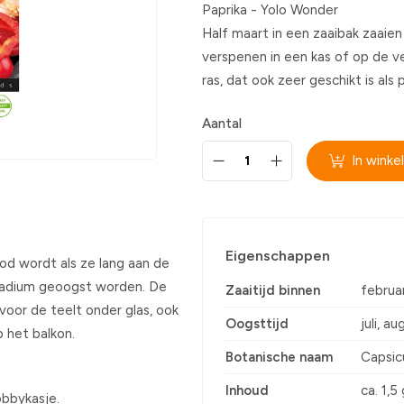
Paprika - Yolo Wonder
Half maart in een zaaibak zaaien 
verspenen in een kas of op de 
ras, dat ook zeer geschikt is als
Aantal
In wink
Eigenschappen
ood wordt als ze lang aan de
 stadium geoogst worden. De
Zaaitijd binnen
februar
e voor de teelt onder glas, ook
Oogsttijd
juli, a
p het balkon.
Botanische naam
Capsi
Inhoud
ca. 1,5
obbykasje.