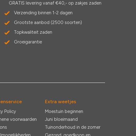
GRATIS levering vanaf €40,- op zakjes zaden
Verzending binnen 1-2 dagen
Grootste aanbod (2500 soorten)
Topkwaliteit zaden
Groeigarantie
tenservice
Extra weetjes
cy Policy
Moestuin beginnen
mene voorwaarden
Juni bloeimaand
 ons
Tuinonderhoud in de zomer
lmogelijkheden
Gezond, goedkoop en