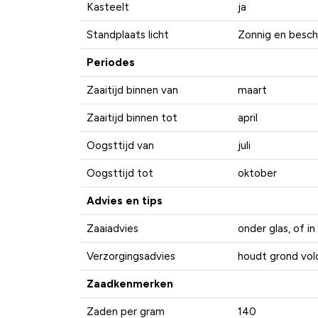
Kasteelt
ja
Standplaats licht
Zonnig en besch
Periodes
Zaaitijd binnen van
maart
Zaaitijd binnen tot
april
Oogsttijd van
juli
Oogsttijd tot
oktober
Advies en tips
Zaaiadvies
onder glas, of i
Verzorgingsadvies
houdt grond vol
Zaadkenmerken
Zaden per gram
140