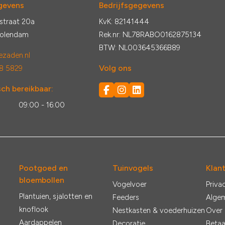
gevens
Bedrijfsgegevens
straat 20a
KvK: 82141444
Volendam
Rek.nr: NL78RABO0162875134
BTW: NL003645366B89
zaden.nl
Volg ons
8 5829
ch bereikbaar:
:
09:00 - 16:00
Pootgoed en
Tuinvogels
Klan
bloembollen
Vogelvoer
Priva
Plantuien, sjalotten en
Feeders
Alge
knoflook
Nestkasten & voederhuizen
Over
Aardappelen
Decoratie
Betaa