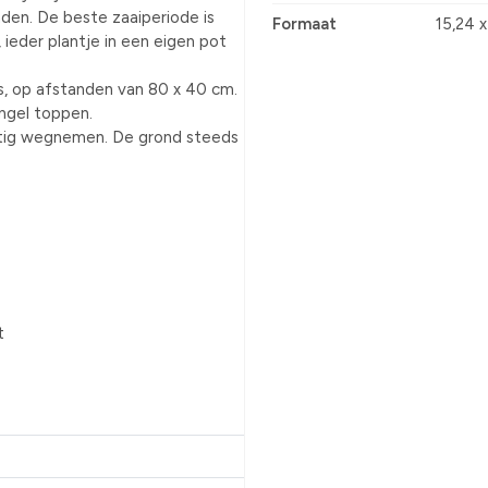
en. De beste zaaiperiode is
Formaat
15,24 
 ieder plantje in een eigen pot
as, op afstanden van 80 x 40 cm.
ngel toppen.
matig wegnemen. De grond steeds
t