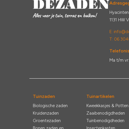
Adresge
Hyacinten
1131 HW 
E:
info@de
T: 06 304
Telefonis
Ma t/m vr
Tuinzaden
Tuinartikelen
Biologische zaden
Kweekkasjes & Potten
Kruidenzaden
Zaaibenodigdheden
Groentezaden
Tuinbenodigdheden
Bonen zaden en
Insectenkasten