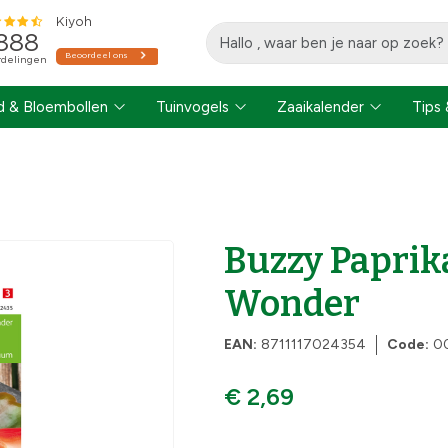
 & Bloembollen
Tuinvogels
Zaaikalender
Tips 
Buzzy Paprik
Wonder
EAN:
8711117024354
Code:
0
€ 2,69