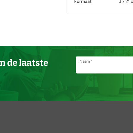
Formaat
3 x 21 
n de laatste
Naam *