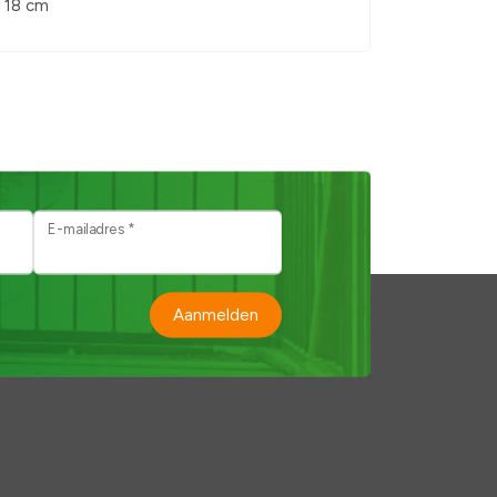
x 18 cm
E-mailadres *
Aanmelden