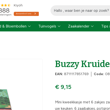
 & Bloembollen
Tuinvogels
Zaaikalender
Tips 
Buzzy Kruid
EAN:
8711117851769
Code:
08
€ 9,15
Mini kweekkasje met 6 zakjes zaa
uw keuken. 6 zaaibakjes, potgro