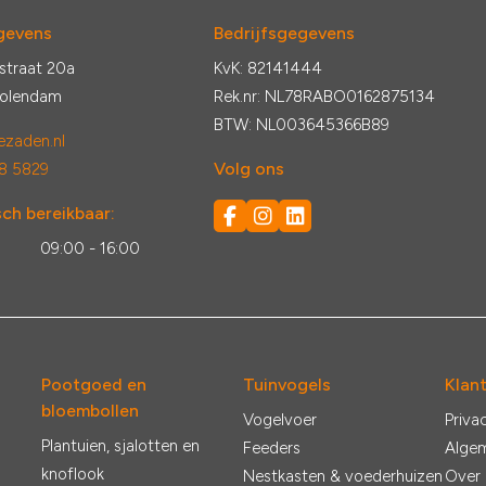
gevens
Bedrijfsgegevens
straat 20a
KvK: 82141444
Volendam
Rek.nr: NL78RABO0162875134
BTW: NL003645366B89
zaden.nl
Volg ons
8 5829
ch bereikbaar:
:
09:00 - 16:00
Pootgoed en
Tuinvogels
Klan
bloembollen
Vogelvoer
Priva
Plantuien, sjalotten en
Feeders
Alge
knoflook
Nestkasten & voederhuizen
Over