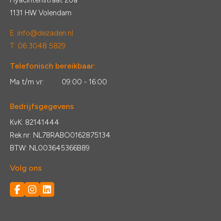
Hyacintenstraat 20a
1131 HW Volendam
E:
info@dezaden.nl
T: 06 3048 5829
Telefonisch bereikbaar:
Ma t/m vr:
09:00 - 16:00
Bedrijfsgegevens
KvK: 82141444
Rek.nr: NL78RABO0162875134
BTW: NL003645366B89
Volg ons